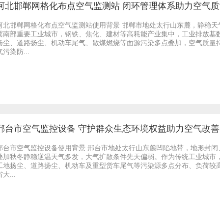
河北邯郸网格化布点空气监测站 闭环管理体系助力空气
河北邯郸网格化布点空气监测站使用背景 邯郸市地处太行山东麓，静稳
冀南部重要工业城市，钢铁、焦化、建材等高耗能产业集中，工业排放基
扬尘、道路扬尘、机动车尾气、散煤燃烧等面源污染多点叠加，空气质量
气污染防...
邢台市空气监控设备 守护群众生态环境权益助力空气改善
邢台市空气监控设备使用背景 邢台市地处太行山东麓凹陷地带，地形封闭、
叠加秋冬静稳逆温天气多发，大气扩散条件先天偏弱。作为传统工业城市
工地扬尘、道路扬尘、机动车及重型货车尾气等污染源多点分布、负荷较
大...