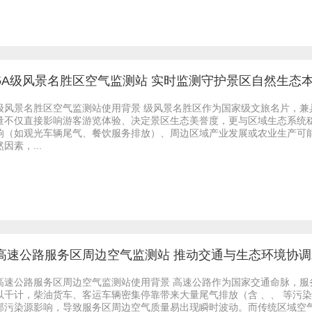
5A级风景名胜区空气监测站 实时监测守护景区自然生态
级风景名胜区空气监测站使用背景 级风景名胜区作为国家级文旅名片，
量不仅直接影响游客游览体验、决定景区生态美誉度，更与区域生态系统
响（如观光车辆尾气、餐饮服务排放）、周边区域产业发展或农业生产可
然因素，...
高速公路服务区周边空气监测站 推动交通与生态环境协调
高速公路服务区周边空气监测站使用背景 高速公路作为国家交通命脉，
以千计，柴油货车、客运车辆密集停靠带来大量尾气排放（含 、、 等污
部污染源影响，导致服务区周边空气质量易出现瞬时波动。而传统区域空