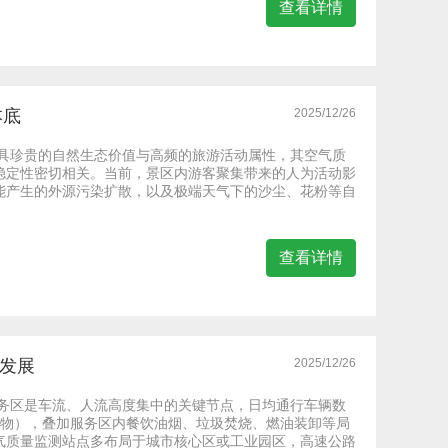
查看详情
本底
2025/12/26
兼具珍贵的自然生态价值与高频的旅游活动属性，其空气质
稳定性密切相关。当前，景区内游客聚集带来的人为活动影
能产生的外源污染扩散，以及极端天气下的沙尘、花粉等自
查看详情
发展
2025/12/26
服务区是车流、人流高度集中的关键节点，日均通行车辆数
染物），叠加服务区内餐饮油烟、垃圾焚烧、燃油装卸等局
气质量监测站点多布局于城市核心区或工业园区，高速公路