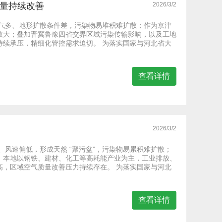
质量持续改善
2026/3/2
天气多、地形扩散条件差，污染物易堆积难扩散；作为京津
数大；叠加晋冀鲁豫四省交界区域污染传输影响，以及工地
持续承压，精细化管控需求迫切。 为落实国家与河北省大
查看详情
2026/3/2
风速偏低，形成天然 “聚污盆”，污染物易累积难扩散；
，本地以钢铁、建材、化工等高耗能产业为主，工业排放、
高，区域空气质量改善压力持续存在。 为落实国家与河北
查看详情