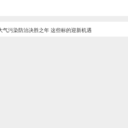
大气污染防治决胜之年 这些标的迎新机遇
昨日，国务院总理李克强主持召开国务院常务会议，听取大气重污染成因
治、促进绿色发展。时隔多年之后国常会再一次提出针对大气污染的治理
环保技术装备、新型节能产品和节能减排专业化服务水平等。 早在今年
任生态...
兴平市科技治霾精准治霾聚力打赢蓝天保卫战
今年以来，兴平市坚持把科技治霾作为打赢蓝天保卫战的重要抓手，采用
结，发现污染源头，规范污染排放，降低指标浓度，科学有效推进治污降
天；同比下降%；臭氧同比下降%。 一是安装激光雷达，快速查找污染源