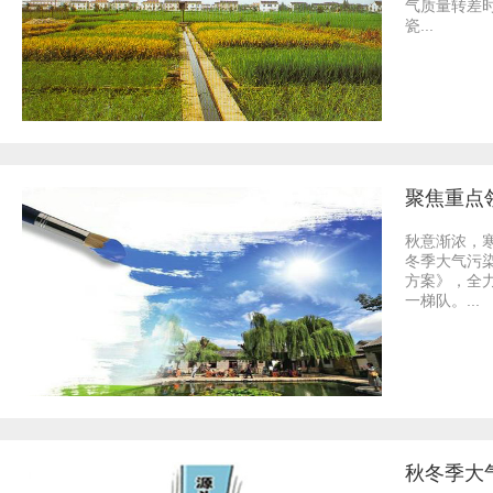
气质量转差
瓷...
聚焦重点
秋意渐浓，
冬季大气污
方案》，全
一梯队。...
秋冬季大