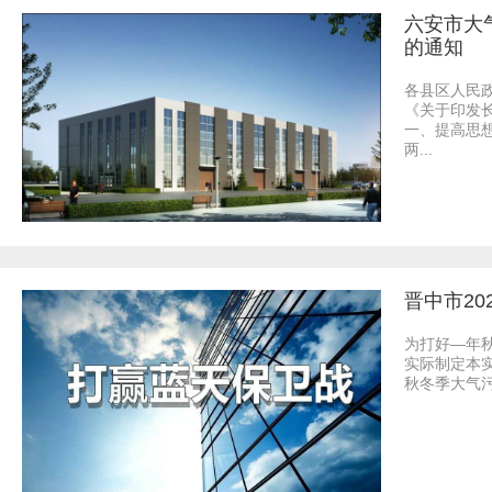
六安市大
的通知
各县区人民
《关于印发
一、提高思想
两...
晋中市20
为打好—年
实际制定本
秋冬季大气污