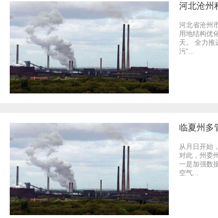
河北沧州
河北省沧州
用地结构优
天。 全力
污”...
临夏州多
从月日开始
对此，州委
一是加强数
空气...