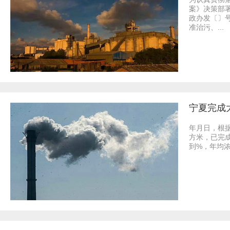
案》决策部
政办发〔〕
准治污、...
宁夏完成
年月日，根
方米，已完
到%，年均浓