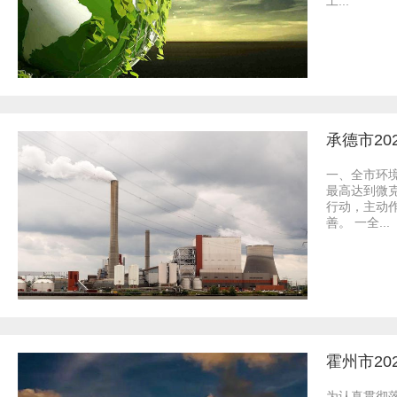
工...
承德市2
一、全市环
最高达到微
行动，主动
善。 一全...
霍州市20
为认真贯彻