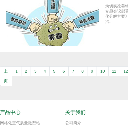
为切实改善
专题会议部
化分解方案
治...
上
1
2
3
4
5
6
7
8
9
10
11
1
一
页
产品中心
关于我们
网格化空气质量微型站
公司简介