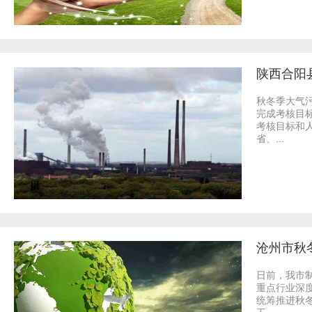
陕西合阳县
秋冬季大气
完成考核目
考核目标和
省、...
沧州市秋
日前，我市
重点行业深
统筹推进秋