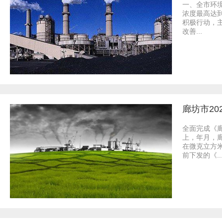
一、全市环
浓度最高达
积极行动，
改善...
廊坊市20
全面完成《
上，年月，
在微克立方
前下发的《..