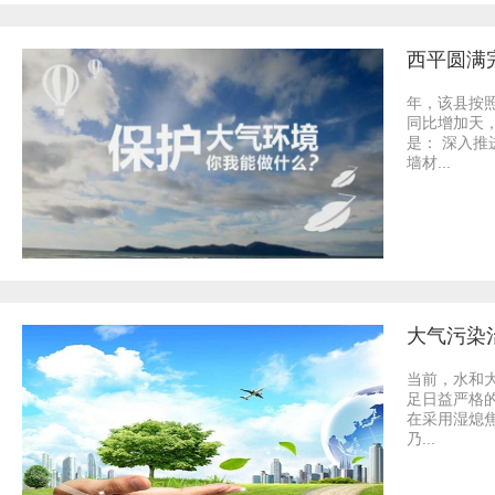
西平圆满
年，该县按
同比增加天
是： 深入
墙材...
大气污染
当前，水和
足日益严格
在采用湿熄
乃...