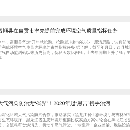
富顺县在自贡市率先提前完成环境空气质量指标任务
今年，富顺县坚定“开年就抢跑、抢跑就冲刺”的决心，厘清思路，认真部
前完成环境空气质量达标率约束性指标任务 据了解，截至年月日，该县
空气自动监测站以来历史新高，优良天数比例%，比去年同期上升了%；
...
大气污染防治无“省界”！2020年起“黑吉”携手治污
为深化区域大气污染防治合作，推动落实《黑龙江省生态环境厅与吉林省
省生态环境厅、黑龙江省生态环境厅框架协议实施方案讨论会在黑龙江省
案，交流秸秆焚烧污染、机动车尾气污染、“ 散乱污 ” 企业整治、燃煤设施淘汰