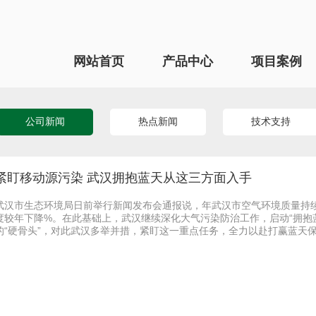
网站首页
产品中心
项目案例
公司新闻
热点新闻
技术支持
紧盯移动源污染 武汉拥抱蓝天从这三方面入手
武汉市生态环境局日前举行新闻发布会通报说，年武汉市空气环境质量持
度较年下降%。在此基础上，武汉继续深化大气污染防治工作，启动“拥抱
的“硬骨头”，对此武汉多举并措，紧盯这一重点任务，全力以赴打赢蓝天保卫