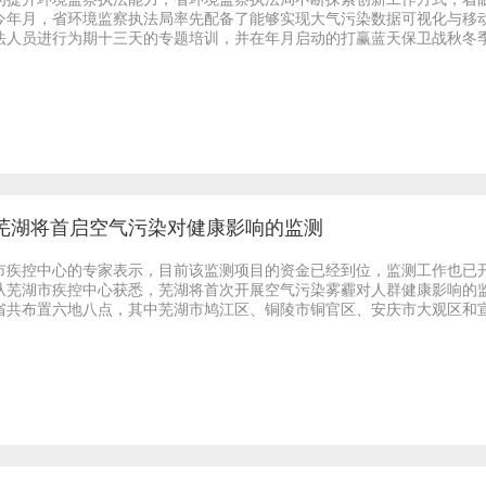
今年月，省环境监察执法局率先配备了能够实现大气污染数据可视化与移
法人员进行为期十三天的专题培训，并在年月启动的打赢蓝天保卫战秋冬季暗
芜湖将首启空气污染对健康影响的监测
市疾控中心的专家表示，目前该监测项目的资金已经到位，监测工作也已
从芜湖市疾控中心获悉，芜湖将首次开展空气污染雾霾对人群健康影响的
省共布置六地八点，其中芜湖市鸠江区、铜陵市铜官区、安庆市大观区和宣城