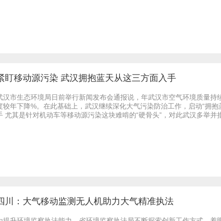
紧盯移动源污染 武汉拥抱蓝天从这三方面入手
武汉市生态环境局日前举行新闻发布会通报说，年武汉市空气环境质量持
度较年下降%。在此基础上，武汉继续深化大气污染防治工作，启动“拥抱蓝
手 尤其是针对机动车等移动源污染这块难啃的“硬骨头”，对此武汉多举并措
四川：大气移动监测无人机助力大气精准执法
为提升环境监察执法能力，省环境监察执法局不断探索创新工作方式，着