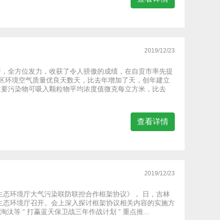
2019/12/23
署，全方位发力，收获了令人骄傲的成绩，在自贡市率先提
城区环境空气质量优良天数天，比去年增加了天，创年建立
主要污染物可吸入颗粒物平均浓度值微克每立方米，比去
查看详情
2019/12/23
生态环境厅大气污染联防联控合作框架协议》， 日，吉林
生态环境厅召开。会上深入探讨框架协议相关内容的实施方
等 “ 打赢蓝天保卫战三年作战计划 ” 重点推...