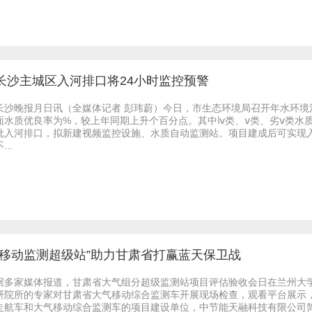
长沙主城区入河排口将24小时监控预警
长沙晚报月日讯（全媒体记者 彭玮蔚）今日，市生态环境局召开年水环
面水质优良率为%，较上年同期上升个百分点。其中ⅳ类、ⅴ类、劣ⅴ类水
批入河排口，拟新建视频监控设施、水质自动监测站。项目建成后可实现入
...
“移动监测超级站”助力甘肃省打赢蓝天保卫战
据多家媒体报道，甘肃省大气组分超级监测站项目评估验收会日在兰州大
研院所的专家对甘肃省大气移动综合监测车开展现场检查，观看平台展示
走航车和大气移动综合监测车的项目建设单位，中节能天融科技有限公司简