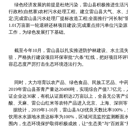
绿色经济发展的前提是杜绝污染，雷山县积极推进生活污水
行政村(自然寨)农村污水处理工程。建立雷山县大气、水
定;完成雷山县污水处理厂提标改造工程;全面推行“河长制
1.01万亩新一轮退耕还林项目建设;完成重点排污单位污
工作，为绿色发展打下基础。
截至今年10月，雷山县以扎实推进防护林建设、水土流失治
驻，严格执行建设项目环保审批“六条”红线，把好项目环
容忍态度严厉打击生态环境违法行为。
同时，大力培育以农产品、绿色食品、民族工艺品、中药
2019年雷山县茶青产量达20490吨，实现综合产值7.
证企业达30家，有机认证面积达2万亩以上，全县无公害产业
酸、天麻、雷公山红米等农特产品进入北京、上海、深圳等
据统计，2019年1-10月，雷山县AQI优良天数比率100%，
饮用水水源地水质达标率为100%，区域河流监控监测断面
围内，生态环境保护取得积极成效，让“生态美”与“百姓富